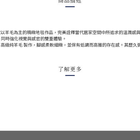
商品描述
teni&C 打造，是一款以羊毛為主的精緻地毯作品，完美詮釋當代居家空間中所追
，同時強化視覺與感官的雙重體驗。
 100% 高級純羊毛 製作，腳感柔軟細緻，並保有低調而高雅的存在感。
。
了解更多