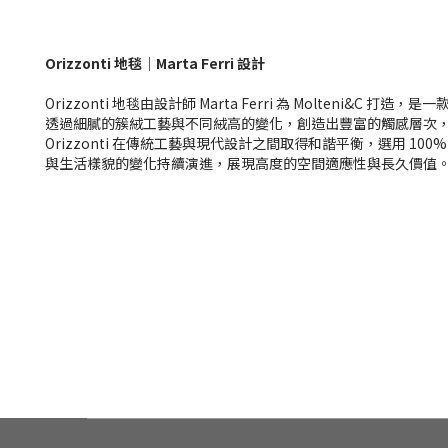
Orizzonti 地毯｜Marta Ferri 設計
Orizzonti 地毯由設計師 Marta Ferri 為 Mol
透過細膩的簇絨工藝與不同絨高的變化，創造出豐富的觸感層次
Orizzonti 在傳統工藝與現代設計之間取得和諧平衡，選用
與生活樣貌的變化持續演進，展現高度的空間適應性與長久價值