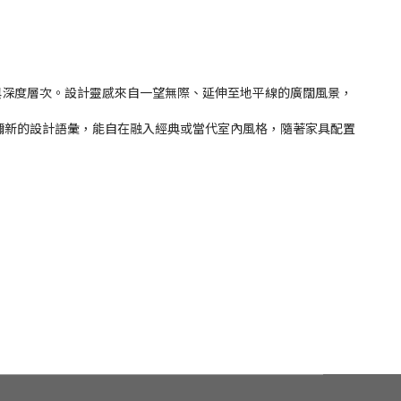
求的溫潤感與深度層次。設計靈感來自一望無際、延伸至地平線的廣闊風景，
其歷久彌新的設計語彙，能自在融入經典或當代室內風格，隨著家具配置