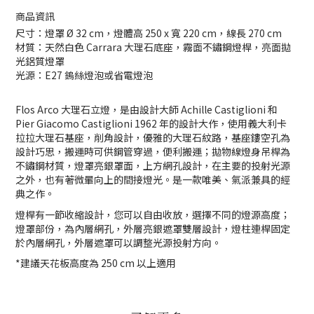
商品資訊
尺寸：燈罩 Ø 32 cm，燈體高 250 x 寬 220 cm，線長 270 cm
材質：天然白色 Carrara 大理石底座，霧面不鏽鋼燈桿，亮面拋
光鋁質燈罩
光源：E27 鎢絲燈泡或省電燈泡
Flos Arco 大理石立燈，是由設計大師 Achille Castiglioni 和
Pier Giacomo Castiglioni 1962 年的設計大作，使用義大利卡
拉拉大理石基座，削角設計，優雅的大理石紋路，基座鏤空孔為
設計巧思，搬運時可供鋼管穿過，便利搬運；拋物線燈身吊桿為
不鏽鋼材質，燈罩亮銀罩面，上方網孔設計，在主要的投射光源
之外，也有著微暈向上的間接燈光。是一款唯美、氣派兼具的經
典之作。
燈桿有一節收縮設計，您可以自由收放，選擇不同的燈源高度；
燈罩部份，為內層網孔，外層亮銀遮罩雙層設計，燈柱連桿固定
於內層網孔，外層遮罩可以調整光源投射方向。
*建議天花板高度為 250 cm 以上適用