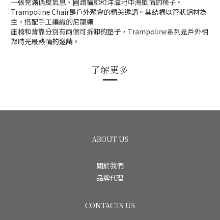
一張充滿俏皮氣息、圓潤輪廓和洋溢地中海風情的椅子。
Trampoline Chair
是戶外聚會的精美邀請。其結構以管狀鋁材為
主，搭配手工編織的尼龍繩
座椅和背靠分別有兩個可拆卸的墊子，Trampoline系列是戶外相
聚時光最熱情的邀請。
了解更多
ABOUT US
關於我們
品牌代理
CONTACTS US