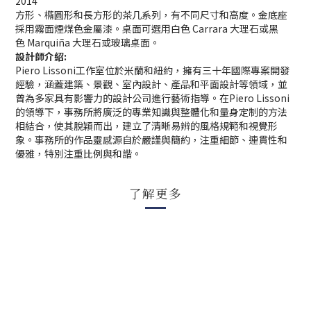
2014
方形、橢圓形和長方形的茶几系列，有不同尺寸和高度。金
底座
採用霧面
煙
煤色金屬漆。
桌面可選用白色
Carrara
大理石或黑
色
Marquiña
大理石或玻璃桌面。
設計師介紹
:
Piero Lissoni工作室位於米蘭和紐約，擁有三十年國際專案開發
經驗，涵蓋建築、景觀、室內設計、產品和平面設計等領域，並
曾為多家具有影響力的設計公司進行藝術指導。在Piero Lissoni
的領導下，事務所將廣泛的專業知識與整體化和量身定制的方法
相結合，使其脫穎而出，建立了清晰易辨的風格規範和視覺形
象。事務所的作品靈感源自於嚴謹與簡約，注重細節、連貫性和
優雅，特別注重比例與和諧。
了解更多