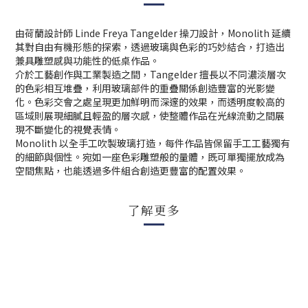
由荷蘭設計師 Linde Freya Tangelder 操刀設計，Monolith 延續
其對自由有機形態的探索，透過玻璃與色彩的巧妙結合，打造出
兼具雕塑感與功能性的低桌作品。
介於工藝創作與工業製造之間，Tangelder 擅長以不同濃淡層次
的色彩相互堆疊，利用玻璃部件的重疊關係創造豐富的光影變
化。色彩交會之處呈現更加鮮明而深邃的效果，而透明度較高的
區域則展現細膩且輕盈的層次感，使整體作品在光線流動之間展
現不斷變化的視覺表情。
Monolith 以全手工吹製玻璃打造，每件作品皆保留手工工藝獨有
的細節與個性。宛如一座色彩雕塑般的量體，既可單獨擺放成為
空間焦點，也能透過多件組合創造更豐富的配置效果。
了解更多