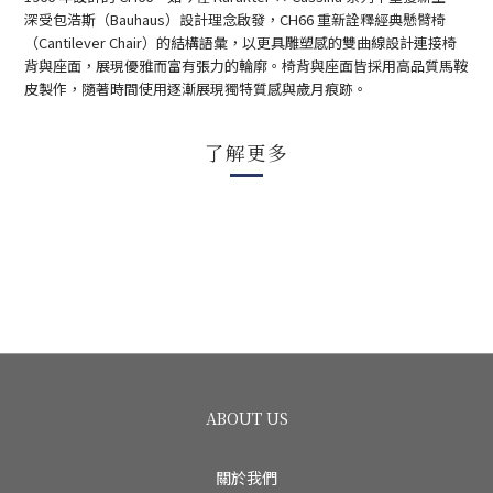
深受包浩斯（Bauhaus）設計理念啟發，CH66 重新詮釋經典懸臂椅
（Cantilever Chair）的結構語彙，以更具雕塑感的雙曲線設計連接椅
背與座面，展現優雅而富有張力的輪廓。椅背與座面皆採用高品質馬鞍
皮製作，隨著時間使用逐漸展現獨特質感與歲月痕跡。
了解更多
ABOUT US
關於我們