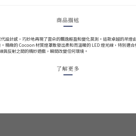
商品描述
當代設計感，巧妙地再現了雲朵的飄逸輕盈和變化莫測。
這款卓越的吊燈
驗。精緻的
Cocoon
材質燈罩散發出柔和而溫暖的
LED
燈光線，特別適合
線與反射之間的精妙遊戲，瞬間改變任何環境。
了解更多