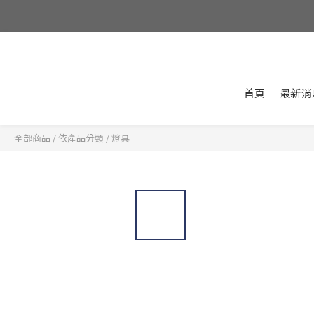
首頁
最新消
全部商品
/
依產品分類
/
燈具