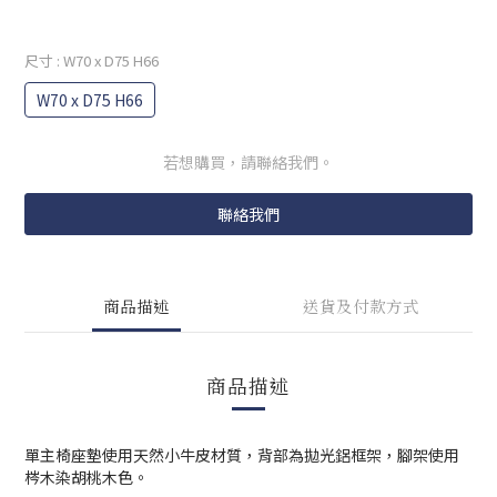
尺寸
: W70 x D75 H66
W70 x D75 H66
若想購買，請聯絡我們。
聯絡我們
商品描述
送貨及付款方式
商品描述
單主椅座墊使用天然小牛皮材質，背部為拋光鋁框架，腳架使用
梣木染胡桃木色。