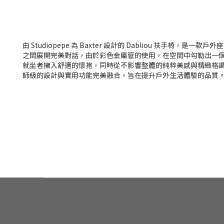
由
Studiopepe
為
Baxter
設計的
Dabliou
扶手椅，是一款戶外座
之間展開完美對話，由於彩色金屬管的使用，在空間中勾勒出一
就坐者擁入舒適的懷抱，同時從不影響整體的純粹美感與精緻格
師級的設計與實用功能完美融合，旨在提升戶外生活體驗的品質