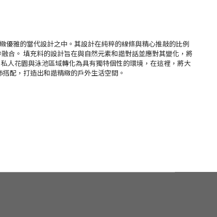
緻優雅的當代設計之中。其設計在純粹的線條與精心推敲的比例
妙融合。
填充料的設計旨在與自然元素和諧對話並應對其變化，將
、私人花園與泳池區域轉化為具有獨特個性的環境，在這裡，將大
飾搭配，打造出和諧精緻的戶外生活空間。