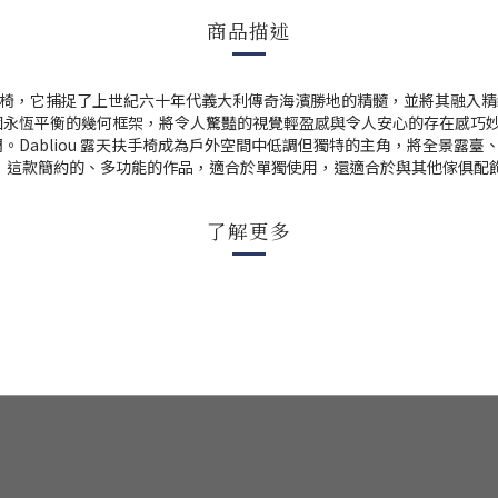
商品描述
椅，它捕捉了上世紀六十年代義大利傳奇海濱勝地的精髓，並將其融入精
個永恆平衡的幾何框架，將令人驚豔的視覺輕盈感與令人安心的存在感巧
調。
Dabliou
露天扶手椅成為戶外空間中低調但獨特的主角，將全景露臺
。
這款簡約的、多功能的作品，適合於單獨使用，還適合於與其他傢俱配
了解更多