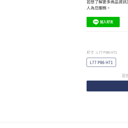
若想了解更多商品資訊及
人為您服務。
尺寸
: L77 P86 H71
L77 P86 H71
若