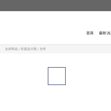
首頁
最新消
全部商品
/
依產品分類
/
主椅