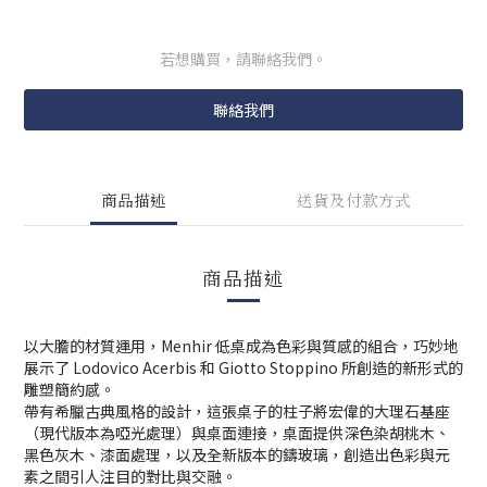
若想購買，請聯絡我們。
聯絡我們
商品描述
送貨及付款方式
商品描述
以大膽的材質運用，Menhir 低桌成為色彩與質感的組合，巧妙地
展示了 Lodovico Acerbis 和 Giotto Stoppino 所創造的新形式的
雕塑簡約感。
帶有希臘古典風格的設計，這張桌子的柱子將宏偉的大理石基座
（現代版本為啞光處理）與桌面連接，桌面提供深色染胡桃木、
黑色灰木、漆面處理，以及全新版本的鑄玻璃，創造出色彩與元
素之間引人注目的對比與交融。