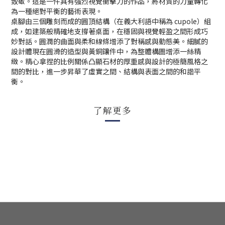
致敬。這是一件具有強烈視覺衝擊力的作品，將材質的力量轉化
為一種絕對平衡的藝術表現。
桌腳由三個雕刻而成的圓頂結構（在義大利語中稱為 cupole）組
成，如建築般精確地支撐著桌面，在穩固與視覺輕盈之間形成巧
妙對話。圓潤的曲面與柔和線條增添了對稱感與動態美。細膩的
設計體現在圓滑的造型與黃銅鑲件中，為整體構圖增添一絲精
緻。精心拿捏的比例關係凸顯石材的厚重感與設計的極簡風格之
間的對比，進一步昇華了虛實之間、結構與表面之間的和諧平
衡。
了解更多