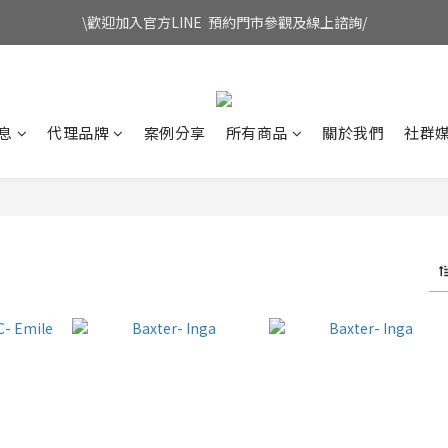
\歡迎加入官方LINE  預約門市參觀及線上諮詢/
息
代理品牌
案例分享
所有商品
關於我們
社群