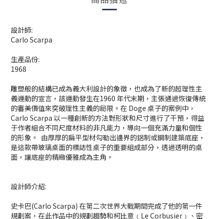
設計師:
Carlo Scarpa
生產品份:
1968
雕塑般的結構已成為義大利設計的象徵，也成為了新的超理性主
義運動的宣言，該運動發生在
1960
年代末期，主張通過恢復傳統
的審美價值來突破理性主義的局限。在
Doge
桌子的案例中，
Carlo Scarpa
以一種創新的方法對形狀和尺寸進行了干預，得益
于作者組合不同尺度材料的非凡能力，導向一個充滿力量和個性
的形象。
由厚厚的扁平型材勾勒出邊界的鋁制或鋼制建築底座，
是這款帶玻璃桌面的標誌性桌子的重要組成部分，透過透明的桌
面，讓底座的精緻優雅成為主角。
設計師介紹:
史卡巴(Carlo Scarpa) 在第二次世界大戰期間完成了他的第一件
規劃案，在此作品中的規劃趨勢和柯比意﹙Le Corbusier﹚、密