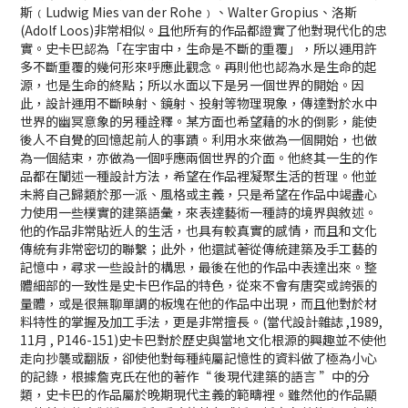
斯﹙Ludwig Mies van der Rohe﹚、Walter Gropius、洛斯
(Adolf Loos)非常相似。且他所有的作品都證實了他對現代化的忠
實。史卡巴認為「在宇宙中，生命是不斷的重覆」，所以運用許
多不斷重覆的幾何形來呼應此觀念。再則他也認為水是生命的起
源，也是生命的終點；所以水面以下是另一個世界的開始。因
此，設計運用不斷映射、鏡射、投射等物理現象，傳達對於水中
世界的幽冥意象的另種詮釋。某方面也希望藉的水的倒影，能使
後人不自覺的回憶起前人的事蹟。利用水來做為一個開始，也做
為一個結束，亦做為一個呼應兩個世界的介面。他終其一生的作
品都在闡述一種設計方法，希望在作品裡凝聚生活的哲理。他並
未將自己歸類於那一派、風格或主義，只是希望在作品中竭盡心
力使用一些樸實的建築語彙，來表達藝術一種詩的境界與敘述。
他的作品非常貼近人的生活，也具有較真實的感情，而且和文化
傳統有非常密切的聯繫；此外，他還試著從傳統建築及手工藝的
記憶中，尋求一些設計的構思，最後在他的作品中表達出來。整
體細部的一致性是史卡巴作品的特色，從來不會有唐突或誇張的
量體，或是很無聊單調的板塊在他的作品中出現，而且他對於材
料特性的掌握及加工手法，更是非常擅長。(當代設計雜誌 ,1989,
11月 , P146-151)史卡巴對於歷史與當地文化根源的興趣並不使他
走向抄襲或翻版，卻使他對每種純屬記憶性的資料做了極為小心
的記錄，根據詹克氏在他的著作“ 後現代建築的語言 ”中的分
類，史卡巴的作品屬於晚期現代主義的範疇裡。雖然他的作品顯