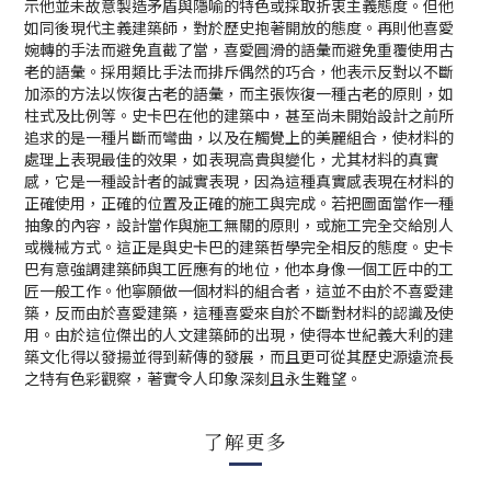
示他並未故意製造矛盾與隱喻的特色或採取折衷主義態度。但他
如同後現代主義建築師，對於歷史抱著開放的態度。再則他喜愛
婉轉的手法而避免直截了當，喜愛圓滑的語彙而避免重覆使用古
老的語彙。採用類比手法而排斥偶然的巧合，他表示反對以不斷
加添的方法以恢復古老的語彙，而主張恢復一種古老的原則，如
柱式及比例等。史卡巴在他的建築中，甚至尚未開始設計之前所
追求的是一種片斷而彎曲，以及在觸覺上的美麗組合，使材料的
處理上表現最佳的效果，如表現高貴與變化，尤其材料的真實
感，它是一種設計者的誠實表現，因為這種真實感表現在材料的
正確使用，正確的位置及正確的施工與完成。若把圖面當作一種
抽象的內容，設計當作與施工無關的原則，或施工完全交給別人
或機械方式。這正是與史卡巴的建築哲學完全相反的態度。史卡
巴有意強調建築師與工匠應有的地位，他本身像一個工匠中的工
匠一般工作。他寧願做一個材料的組合者，這並不由於不喜愛建
築，反而由於喜愛建築，這種喜愛來自於不斷對材料的認識及使
用。由於這位傑出的人文建築師的出現，使得本世紀義大利的建
築文化得以發揚並得到薪傳的發展，而且更可從其歷史源遠流長
之特有色彩觀察，著實令人印象深刻且永生難望。
了解更多